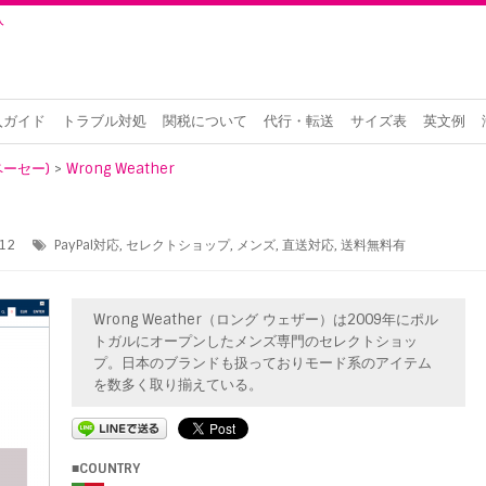
入
入ガイド
トラブル対処
関税について
代行・転送
サイズ表
英文例
ーペーセー)
>
Wrong Weather
12
PayPal対応
,
セレクトショップ
,
メンズ
,
直送対応
,
送料無料有
Wrong Weather（ロング ウェザー）は2009年にポル
トガルにオープンしたメンズ専門のセレクトショッ
プ。日本のブランドも扱っておりモード系のアイテム
を数多く取り揃えている。
■COUNTRY