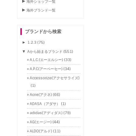
海外ショップ一覧
海外ブランド一覧
ブランドから検索
►
1.2.3
(75)
▼
Aから始まるブランド
(551)
A.L.C.(エーエルシー)
(33)
A.P.C(アーペーセー)
(34)
Accessorize(アクセサライズ)
(1)
Acne(アクネ)
(66)
ADASA（アダサ）
(1)
adidas(アディダス)
(79)
AG(エージー)
(44)
ALDO(アルド)
(11)