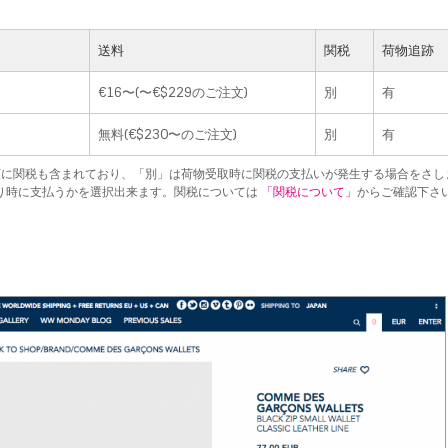
送料
関税
荷物追跡
€16〜(〜€$229のご注文)
別
有
無料(€$230〜のご注文)
別
有
額に関税も含まれており、「別」は荷物受取時に関税の支払いが発生する場合をさし
り時に支払うかを選択出来ます。関税については
「関税について」
からご確認下さ