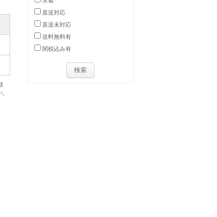
水着
直送対応
直送未対応
送料無料有
関税込み有
ま
い。