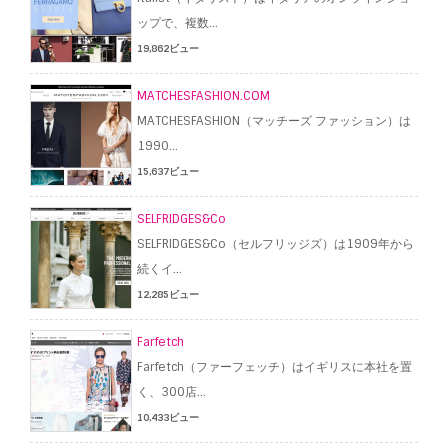
ップで、複数...
19,862ビュー
MATCHESFASHION.COM
MATCHESFASHION（マッチーズ ファッション）は
1990...
15,637ビュー
SELFRIDGES&Co
SELFRIDGES&Co（セルフリッジズ）は1909年から
続くイ...
12,285ビュー
Farfetch
Farfetch（ファーフェッチ）はイギリスに本社を置
く、300店...
10,433ビュー