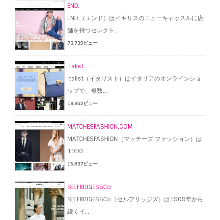
END.
END.（エンド）はイギリスのニューキャッスルに店
舗を持つセレクト...
73,739ビュー
italist
italist（イタリスト）はイタリアのオンラインショ
ップで、複数...
19,862ビュー
MATCHESFASHION.COM
MATCHESFASHION（マッチーズ ファッション）は
1990...
15,637ビュー
SELFRIDGES&Co
SELFRIDGES&Co（セルフリッジズ）は1909年から
続くイ...