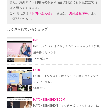
また、海外サイト利用時の不安や悩みの解消にもお役に立てれ
ばと思っております。
ご不明な点は
「お問い合わせ」
、または
「海外通販Q&A」
より
ご質問ください。
よく見られているショップ
END.
END.（エンド）はイギリスのニューキャッスルに店
舗を持つセレクト...
73,739ビュー
italist
italist（イタリスト）はイタリアのオンラインショ
ップで、複数...
19,862ビュー
MATCHESFASHION.COM
MATCHESFASHION（マッチーズ ファッション）は