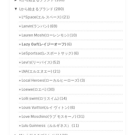
Kから始まるブランド
(166)
▼
Lから始まるブランド
(280)
L*Space(エル スペース)
(21)
Lanvin(ランバン)
(69)
Lauren Moshi(ローレンモシ)
(10)
Lazy Oaf(レイジーオーフ)
(6)
LeSportsac(レスポートサック)
(6)
Levi’s(リーバイス)
(52)
LNA(エルエヌエー)
(21)
Local Heroes(ローカルヒーローズ)
(3)
Loewe(ロエペ)
(30)
Lolli swim(ロリスイム)
(14)
Louis Vuitton(ルイ ヴィトン)
(6)
Love Moschino(ラブ モスキーノ)
(31)
Lulu Guinness（ルルギネス）
(11)