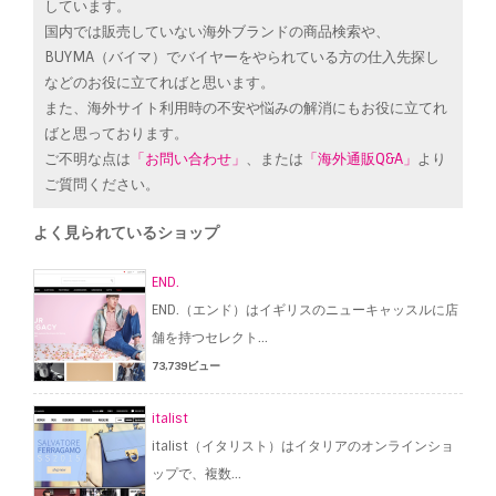
しています。
国内では販売していない海外ブランドの商品検索や、
BUYMA（バイマ）でバイヤーをやられている方の仕入先探し
などのお役に立てればと思います。
また、海外サイト利用時の不安や悩みの解消にもお役に立てれ
ばと思っております。
ご不明な点は
「お問い合わせ」
、または
「海外通販Q&A」
より
ご質問ください。
よく見られているショップ
END.
END.（エンド）はイギリスのニューキャッスルに店
舗を持つセレクト...
73,739ビュー
italist
italist（イタリスト）はイタリアのオンラインショ
ップで、複数...