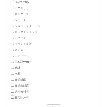
PayPal対応
アクセサリー
サングラス
シューズ
ショッピングモール
セレクトショップ
デパート
ブランド直販
メンズ
レディース
日本語サポート
時計
水着
直送対応
直送未対応
送料無料有
関税込み有