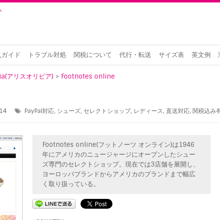
入
入ガイド
トラブル対処
関税について
代行・転送
サイズ表
英文例
livia(アリスオリビア)
>
Footnotes online
14
PayPal対応
,
シューズ
,
セレクトショップ
,
レディース
,
直送対応
,
関税込み
Footnotes online(フットノーツ オンライン)は1946
年にアメリカのニュージャージにオープンしたシュー
ズ専門のセレクトショップ。現在では3店舗を展開し、
ヨーロッパブランドからアメリカのブランドまで幅広
く取り扱っている。