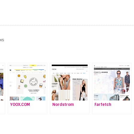
ws
YOOX.COM
Nordstrom
Farfetch