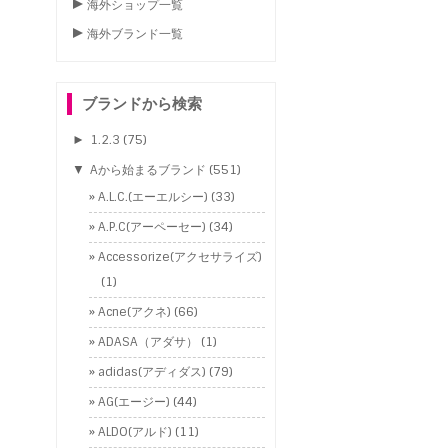
海外ショップ一覧
海外ブランド一覧
ブランドから検索
►
1.2.3
(75)
▼
Aから始まるブランド
(551)
A.L.C.(エーエルシー)
(33)
A.P.C(アーペーセー)
(34)
Accessorize(アクセサライズ)
(1)
Acne(アクネ)
(66)
ADASA（アダサ）
(1)
adidas(アディダス)
(79)
AG(エージー)
(44)
ALDO(アルド)
(11)