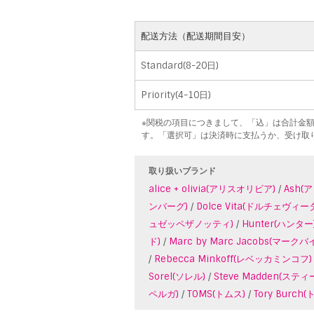
配送方法（配送期間目安）
Standard(8-20日)
Priority(4-10日)
※関税の項目につきまして、「込」は合計金
す。「選択可」は決済時に支払うか、受け取
取り扱いブランド
alice + olivia(アリスオリビア)
/
Ash(
ンバーグ)
/
Dolce Vita(ドルチェヴィー
ュゼッペザノッティ)
/
Hunter(ハンター
ド)
/
Marc by Marc Jacobs(マ
/
Rebecca Minkoff(レベッカミンコフ)
Sorel(ソレル)
/
Steve Madden(ステ
ペルガ)
/
TOMS(トムス)
/
Tory Burc