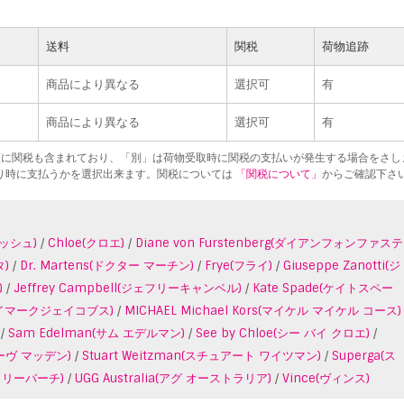
送料
関税
荷物追跡
商品により異なる
選択可
有
商品により異なる
選択可
有
額に関税も含まれており、「別」は荷物受取時に関税の支払いが発生する場合をさし
り時に支払うかを選択出来ます。関税については
「関税について」
からご確認下さ
アッシュ)
/
Chloe(クロエ)
/
Diane von Furstenberg(ダイアンフォンファステ
タ)
/
Dr. Martens(ドクター マーチン)
/
Frye(フライ)
/
Giuseppe Zanotti(ジ
)
/
Jeffrey Campbell(ジェフリーキャンベル)
/
Kate Spade(ケイトスペー
ークバイマークジェイコブス)
/
MICHAEL Michael Kors(マイケル マイケル コース)
/
Sam Edelman(サム エデルマン)
/
See by Chloe(シー バイ クロエ)
/
ィーヴ マッデン)
/
Stuart Weitzman(スチュアート ワイツマン)
/
Superga(ス
h(トリーバーチ)
/
UGG Australia(アグ オーストラリア)
/
Vince(ヴィンス)