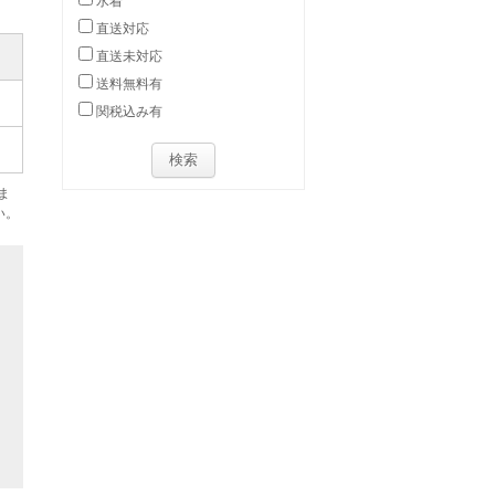
水着
直送対応
直送未対応
送料無料有
関税込み有
ま
い。