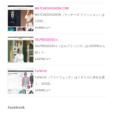
MATCHESFASHION.COM
MATCHESFASHION（マッチーズ ファッション）は
1990...
15,625ビュー
SELFRIDGES&Co
SELFRIDGES&Co（セルフリッジズ）は1909年から
続くイ...
12,274ビュー
Farfetch
Farfetch（ファーフェッチ）はイギリスに本社を置
く、300店...
10,424ビュー
facebook