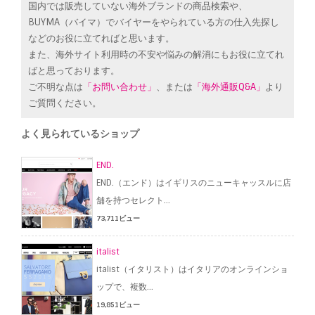
国内では販売していない海外ブランドの商品検索や、
BUYMA（バイマ）でバイヤーをやられている方の仕入先探し
などのお役に立てればと思います。
また、海外サイト利用時の不安や悩みの解消にもお役に立てれ
ばと思っております。
ご不明な点は
「お問い合わせ」
、または
「海外通販Q&A」
より
ご質問ください。
よく見られているショップ
END.
END.（エンド）はイギリスのニューキャッスルに店
舗を持つセレクト...
73,711ビュー
italist
italist（イタリスト）はイタリアのオンラインショ
ップで、複数...
19,851ビュー