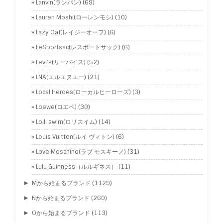
Lanvin(ランバン)
(69)
Lauren Moshi(ローレンモシ)
(10)
Lazy Oaf(レイジーオーフ)
(6)
LeSportsac(レスポートサック)
(6)
Levi’s(リーバイス)
(52)
LNA(エルエヌエー)
(21)
Local Heroes(ローカルヒーローズ)
(3)
Loewe(ロエペ)
(30)
Lolli swim(ロリスイム)
(14)
Louis Vuitton(ルイ ヴィトン)
(6)
Love Moschino(ラブ モスキーノ)
(31)
Lulu Guinness（ルルギネス）
(11)
►
Mから始まるブランド
(1129)
►
Nから始まるブランド
(260)
►
Oから始まるブランド
(113)