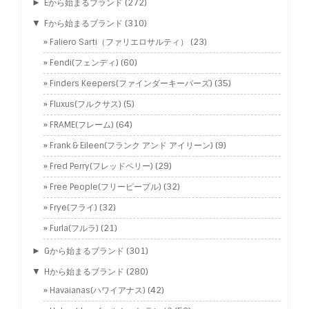
►
Eから始まるブランド
(272)
▼
Fから始まるブランド
(310)
Faliero Sarti（ファリエロサルティ）
(23)
Fendi(フェンディ)
(60)
Finders Keepers(ファインダーキーパーズ)
(35)
Fluxus(フルクサス)
(5)
FRAME(フレーム)
(64)
Frank & Eileen(フランク アンド アイリーン)
(9)
Fred Perry(フレッドペリー)
(29)
Free People(フリーピープル)
(32)
Frye(フライ)
(32)
Furla(フルラ)
(21)
►
Gから始まるブランド
(301)
▼
Hから始まるブランド
(280)
Havaianas(ハワイアナス)
(42)