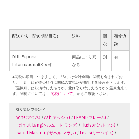
配送方法（配送期間目安）
送料
関
荷物追
税
跡
DHL Express
商品により異
別
有
International(3-5日)
なる
※関税の項目につきまして、「込」は合計金額に関税も含まれてお
り、「別」は荷物受取時に関税の支払いが発生する場合をさします。
「選択可」は決済時に支払うか、受け取り時に支払うかを選択出来ま
す。関税については
「関税について」
からご確認下さい。
取り扱いブランド
Acne(アクネ)
/
Ash(アッシュ)
/
FRAME(フレーム)
/
Helmut Lang(ヘルムート ラング)
/
Hudson(ハドソン)
/
Isabel Marant(イザベル マラン)
/
Levi's(リーバイス)
/