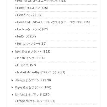
Helmut Lang(ヘルムート ラング)
(53)
Hermes(エルメス)
(10)
Herno(ヘルノ)
(32)
House of Harlow 1960(ハウスオブハーロウ1960)
(25)
Hudson(ハドソン)
(42)
Huf(ハフ)
(14)
Hunter(ハンター)
(62)
▼
Iから始まるブランド
(122)
Indah(インダー)
(14)
IRO(イロ)
(57)
Isabel Marant(イザベル マラン)
(51)
►
Jから始まるブランド
(378)
►
Kから始まるブランド
(166)
▼
Lから始まるブランド
(280)
L*Space(エル スペース)
(21)